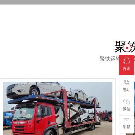
聚
聚铁运输运车
咨询
电话
微信
邮箱